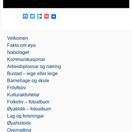
F
T
O
G
a
w
u
m
c
i
t
a
e
t
l
i
b
t
o
l
Velkomen
o
e
o
o
r
k
Fakta om øya
k
.
Nabolaget
c
o
Kommunikasjonar
m
Arbeidsplassar og næring
Bustad – eige eller leige
Barnehage og skule
Friluftsliv
Kulturaktivitetar
Folkeliv – fotoalbum
Øyablikk – fotoalbum
Lag og foreningar
Øyahistorie
Overnatting