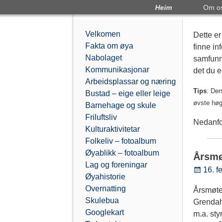
Heim
Om o
Velkomen
Dette er
Fakta om øya
finne i
Nabolaget
samfunne
Kommunikasjonar
det du er
Arbeidsplassar og næring
Tips
: Der
Bustad – eige eller leige
øvste høgr
Barnehage og skule
Friluftsliv
Nedanfor
Kulturaktivitetar
Folkeliv – fotoalbum
Øyablikk – fotoalbum
Årsmø
Lag og foreningar
16. f
Øyahistorie
Overnatting
Årsmøtet
Skulebua
Grendah
Googlekart
m.a. sty