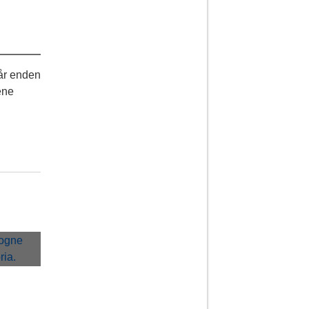
når enden
ene