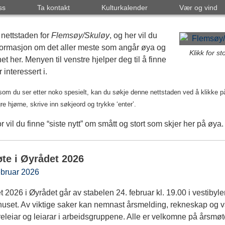
ss
Ta kontakt
Kulturkalender
Vær og vind
 nettstaden for
Flemsøy/Skuløy
, og her vil du
nformasjon om det aller meste som angår øya og
Klikk for st
t her. Menyen til venstre hjelper deg til å finne
 interessert i.
som du ser etter noko spesielt, kan du søkje denne nettstaden ved å klikke på
e hjørne, skrive inn søkjeord og trykke ‘enter’.
 vil du finne “siste nytt” om smått og stort som skjer her på øya.
te i Øyrådet 2026
ebruar 2026
 2026 i Øyrådet går av stabelen 24. februar kl. 19.00 i vestibyl
uset. Av viktige saker kan nemnast årsmelding, rekneskap og v
releiar og leiarar i arbeidsgruppene. Alle er velkomne på årsmøt