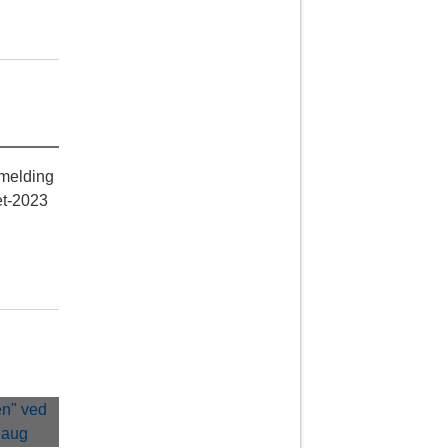
smelding
et-2023