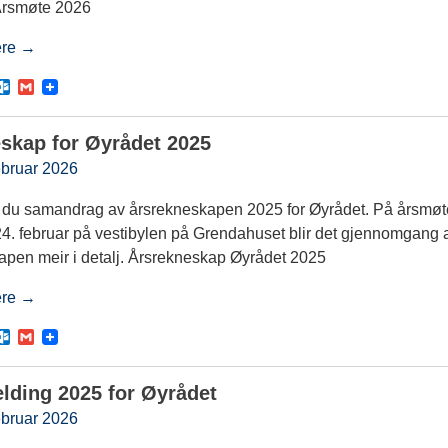
Årsmøte 2026
ere →
O
G
u
m
t
a
l
i
skap for Øyrådet 2025
o
l
o
ebruar 2026
k
.
n du samandrag av årsrekneskapen 2025 for Øyrådet. På årsmøt
c
o
24. februar på vestibylen på Grendahuset blir det gjennomgang 
m
apen meir i detalj. Årsrekneskap Øyrådet 2025
ere →
O
G
u
m
t
a
l
i
lding 2025 for Øyrådet
o
l
o
ebruar 2026
k