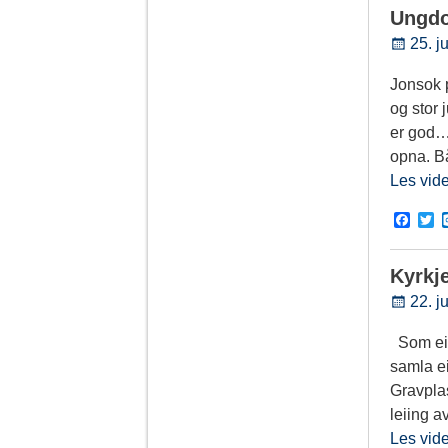
e
t
Ungdo
b
t
o
e
25. j
o
r
k
Jonsok 
og stor 
er god…
opna. 
Les vid
F
T
a
w
c
i
e
t
Kyrkj
b
t
o
e
22. j
o
r
k
Som ein
samla ei
Gravplas
leiing a
Les vid