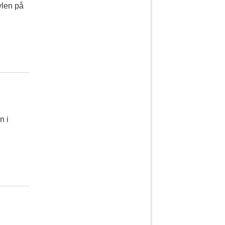
ylen på
n i