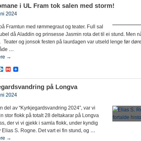
l
i
mane i UL Fram tok salen med storm!
o
l
o
uni 2024
k
.
på Framtun med rømmegraut og teater. Full sal
c
o
jubel då Aladdin og prinsesse Jasmin rota det til ei stund. Men 
m
 Teater og jonsok festen på laurdagen var utseld lenge før dør
Både
…
ere →
O
G
u
m
t
a
l
i
egardsvandring på Longva
o
l
o
uni 2024
k
.
 del av “Kyrkjegardsvandring 2024”, var vi
c
o
n stor flokk på totalt 28 deltakarar på Longva
m
s, der vi vi gjekk i samla flokk, under kyndig
v Elias S. Rogne. Det vart ei fin stund, og
…
ere →