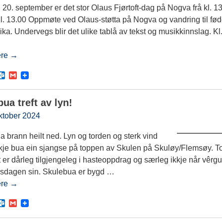
.
20. september er det stor Olaus Fjørtoft-dag på Nogva frå kl. 13.
c
o
Kl. 13.00 Oppmøte ved Olaus-støtta på Nogva og vandring til fø
m
ika. Undervegs blir det ulike tablå av tekst og musikkinnslag. Kl
ere →
O
G
u
m
t
a
l
i
ua treft av lyn!
o
l
o
ktober 2024
k
.
 brann heilt ned. Lyn og torden og sterk vind
c
o
kkje bua ein sjangse på toppen av Skulen på Skuløy/Flemsøy. 
m
et er dårleg tilgjengeleg i hasteoppdrag og særleg ikkje når vêr
rsdagen sin. Skulebua er bygd
…
ere →
O
G
u
m
t
a