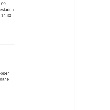
00 til
destaden
. 14.30
Toppen
gudane