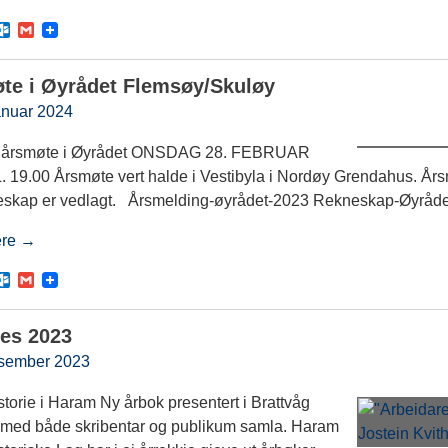
O
G
u
m
t
a
l
i
te i Øyrådet Flemsøy/Skuløy
o
l
o
anuar 2024
k
.
t årsmøte i Øyrådet ONSDAG 28. FEBRUAR
c
o
. 19.00 Årsmøte vert halde i Vestibyla i Nordøy Grendahus. År
m
eskap er vedlagt. Årsmelding-øyrådet-2023 Rekneskap-Øyråd
ere →
O
G
u
m
t
a
l
i
es 2023
o
l
o
esember 2023
k
.
storie i Haram Ny årbok presentert i Brattvåg
c
o
 med både skribentar og publikum samla. Haram
m