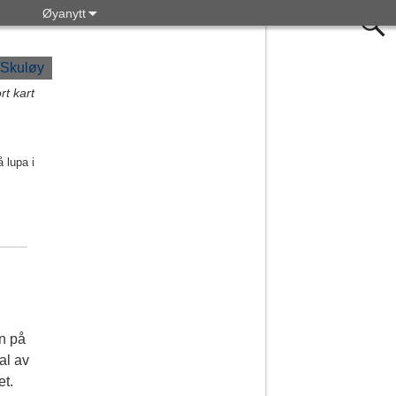
Øyanytt
ort kart
 lupa i
en på
al av
et.