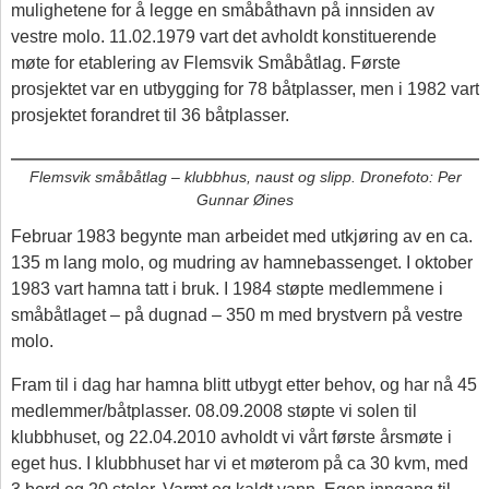
mulighetene for å legge en småbåthavn på innsiden av
vestre molo. 11.02.1979 vart det avholdt konstituerende
møte for etablering av Flemsvik Småbåtlag. Første
prosjektet var en utbygging for 78 båtplasser, men i 1982 vart
prosjektet forandret til 36 båtplasser.
Flemsvik småbåtlag – klubbhus, naust og slipp. Dronefoto: Per
Gunnar Øines
Februar 1983 begynte man arbeidet med utkjøring av en ca.
135 m lang molo, og mudring av hamnebassenget. I oktober
1983 vart hamna tatt i bruk. I 1984 støpte medlemmene i
småbåtlaget – på dugnad – 350 m med brystvern på vestre
molo.
Fram til i dag har hamna blitt utbygt etter behov, og har nå 45
medlemmer/båtplasser. 08.09.2008 støpte vi solen til
klubbhuset, og 22.04.2010 avholdt vi vårt første årsmøte i
eget hus. I klubbhuset har vi et møterom på ca 30 kvm, med