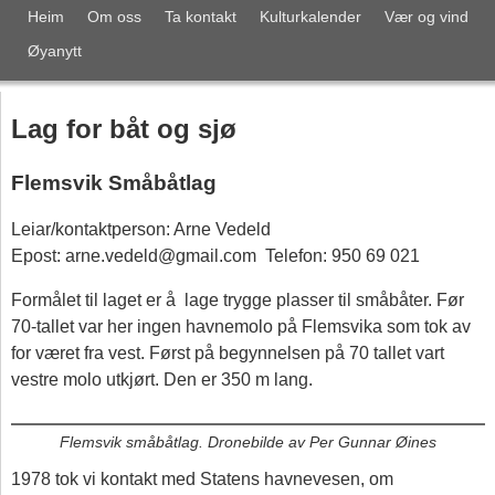
Heim
Om oss
Ta kontakt
Kulturkalender
Vær og vind
Øyanytt
Lag for båt og sjø
Flemsvik Småbåtlag
Leiar/kontaktperson: Arne Vedeld
Epost: arne.vedeld@gmail.com Telefon: 950 69 021
Formålet til laget er å lage trygge plasser til småbåter. Før
70-tallet var her ingen havnemolo på Flemsvika som tok av
for været fra vest. Først på begynnelsen på 70 tallet vart
vestre molo utkjørt. Den er 350 m lang.
Flemsvik småbåtlag. Dronebilde av Per Gunnar Øines
1978 tok vi kontakt med Statens havnevesen, om