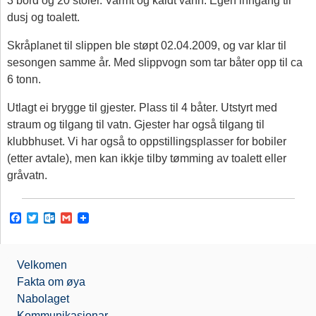
3 bord og 20 stoler. Varmt og kaldt vann. Egen inngang til
dusj og toalett.
Skråplanet til slippen ble støpt 02.04.2009, og var klar til
sesongen samme år. Med slippvogn som tar båter opp til ca
6 tonn.
Utlagt ei brygge til gjester. Plass til 4 båter. Utstyrt med
straum og tilgang til vatn. Gjester har også tilgang til
klubbhuset. Vi har også to oppstillingsplasser for bobiler
(etter avtale), men kan ikkje tilby tømming av toalett eller
gråvatn.
F
T
O
G
a
w
u
m
c
i
t
a
e
t
l
i
b
t
o
l
Velkomen
o
e
o
Fakta om øya
o
r
k
k
.
Nabolaget
c
Kommunikasjonar