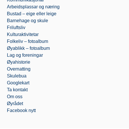
o
m
Arbeidsplassar og næring
Bustad – eige eller leige
Barnehage og skule
Friluftsliv
Kulturaktivitetar
Folkeliv – fotoalbum
Øyablikk – fotoalbum
Lag og foreningar
Øyahistorie
Overnatting
Skulebua
Googlekart
Ta kontakt
Om oss
Øyrådet
Facebook nytt