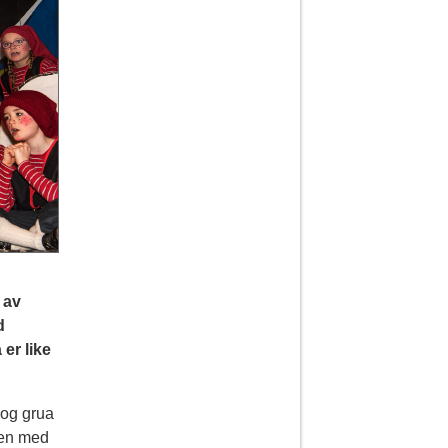
 av
d
er like
 og grua
len med