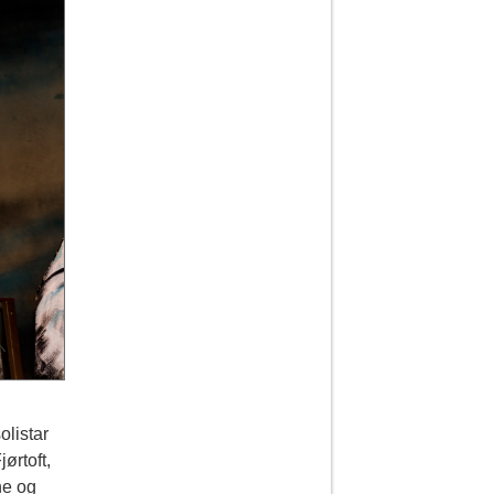
olistar
ørtoft,
ne og