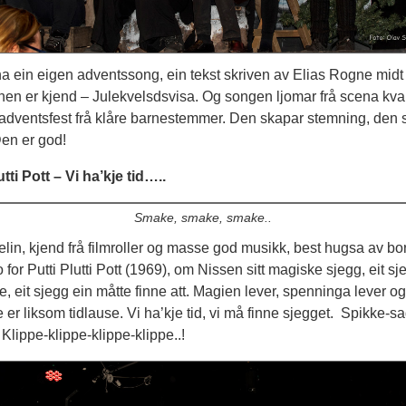
a ein eigen adventssong, ein tekst skriven av Elias Rogne mid
onen er kjend – Julekvelsdsvisa. Og songen ljomar frå scena kva
 adventsfest frå klåre barnestemmer. Den skapar stemning, den 
Den er god!
utti Pott – Vi ha’kje tid…..
Smake, smake, smake..
lin, kjend frå filmroller og masse god musikk, best hugsa av b
 for Putti Plutti Pott (1969), om Nissen sitt magiske sjegg, eit s
te, eit sjegg ein måtte finne att. Magien lever, spenninga lever og
er liksom tidlause. Vi ha’kje tid, vi må finne sjegget. Spikke-s
 Klippe-klippe-klippe-klippe..!