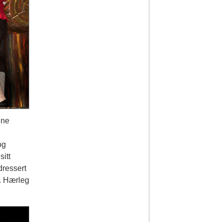
nne
og
itt
dressert
m. Hærleg