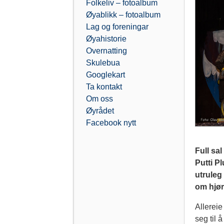
Folkeliv – fotoalbum
Øyablikk – fotoalbum
Lag og foreningar
Øyahistorie
Overnatting
Skulebua
Googlekart
Ta kontakt
Om oss
Øyrådet
Facebook nytt
Full sa
Putti P
utruleg
om hjør
Allereie
seg til 