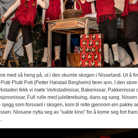
ere med så heng på, ut i den skumle skogen i Nisseland. Ut å fi
 Putti Plutti Pott (Petter Høistad Bergheim) fører ann. I den store
rkstaden fekk vi møte Verkstadnissar, Bakenissar, Pakkenissar 
jonsnissar. Full rulle med juleførebuing, dans og sang. Nissen s
sjegg som forsvant i skogen, kom til rette gjennom ein pakke a
nissen. Nissane nytta seg av ”sakte kino” for å kome seg fort fra
.