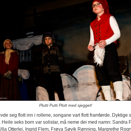
Plutti Putti Plott med sjegget!
vde seg flott inn i rollene, songane vart flott framførde. Dyktige s
. Heile seks born var solistar, må neme dei med namn: Sandra Fj
lla Otterlei, Ingrid Flem, Frøya Søvik Rønning, Margrethe Rog