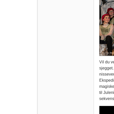
Vil du v
sjegget.
nisseve
Ekspedis
magiske 
til Jule
sekvens