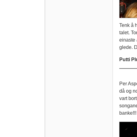
Tenk å h
talet. T
einaste
glede. 
Putti Pl
Per Aspe
då og no
vart bor
songane 
banke!!!