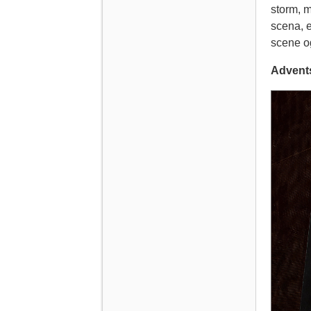
storm, m
scena, e
scene og
Advent