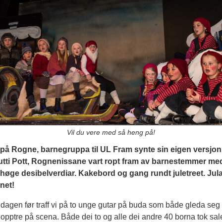
Vil du vere med så heng på!
l på Rogne, barnegruppa til UL Fram synte sin eigen versjon
lutti Pott, Rognenissane vart ropt fram av barnestemmer me
 høge desibelverdiar. Kakebord og gang rundt juletreet. Jula 
net!
 dagen før traff vi på to unge gutar på buda som både gleda seg
å opptre på scena. Både dei to og alle dei andre 40 borna tok sa