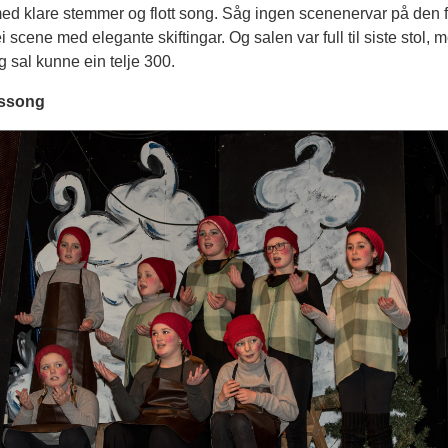
ed klare stemmer og flott song. Såg ingen scenenervar på den f
i scene med elegante skiftingar. Og salen var full til siste stol, 
 sal kunne ein telje 300.
ssong