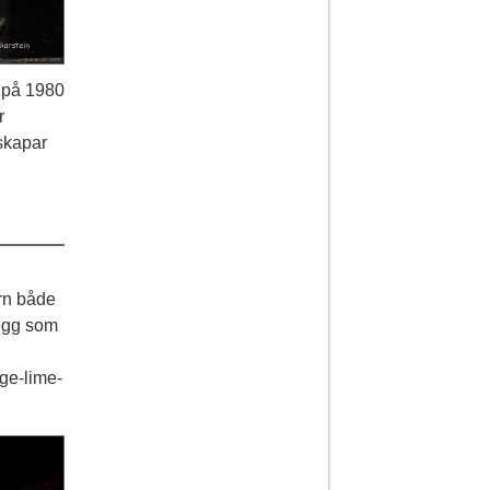
t på 1980
r
skapar
orn både
jegg som
age-lime-