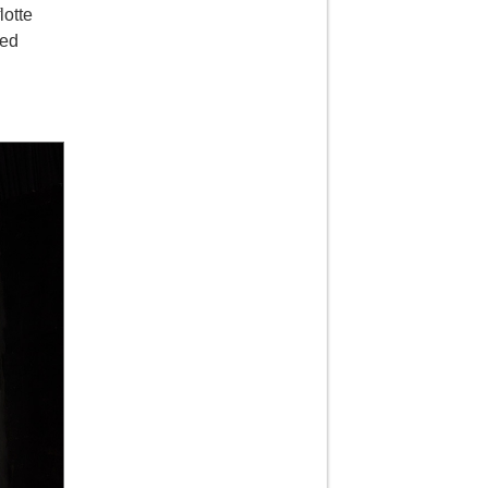
lotte
med