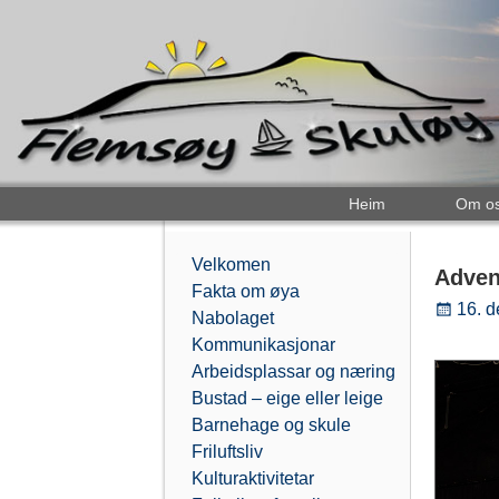
Heim
Om o
Velkomen
Advent
Fakta om øya
16. 
Nabolaget
Kommunikasjonar
Arbeidsplassar og næring
Bustad – eige eller leige
Barnehage og skule
Friluftsliv
Kulturaktivitetar