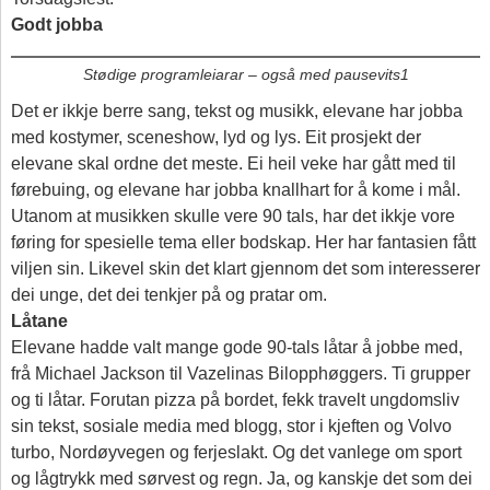
Godt jobba
Stødige programleiarar – også med pausevits1
Det er ikkje berre sang, tekst og musikk, elevane har jobba
med kostymer, sceneshow, lyd og lys. Eit prosjekt der
elevane skal ordne det meste. Ei heil veke har gått med til
førebuing, og elevane har jobba knallhart for å kome i mål.
Utanom at musikken skulle vere 90 tals, har det ikkje vore
føring for spesielle tema eller bodskap. Her har fantasien fått
viljen sin. Likevel skin det klart gjennom det som interesserer
dei unge, det dei tenkjer på og pratar om.
Låtane
Elevane hadde valt mange gode 90-tals låtar å jobbe med,
frå Michael Jackson til Vazelinas Bilopphøggers. Ti grupper
og ti låtar. Forutan pizza på bordet, fekk travelt ungdomsliv
sin tekst, sosiale media med blogg, stor i kjeften og Volvo
turbo, Nordøyvegen og ferjeslakt. Og det vanlege om sport
og lågtrykk med sørvest og regn. Ja, og kanskje det som dei