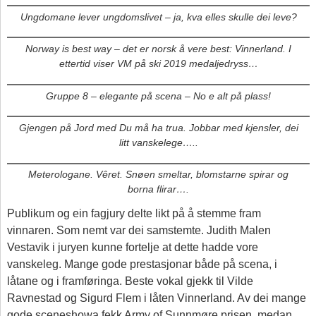
Ungdomane lever ungdomslivet – ja, kva elles skulle dei leve?
Norway is best way – det er norsk å vere best: Vinnerland. I
ettertid viser VM på ski 2019 medaljedryss…
Gruppe 8 – elegante på scena – No e alt på plass!
Gjengen på Jord med Du må ha trua. Jobbar med kjensler, dei
litt vanskelege…..
Meterologane. Vêret. Snøen smeltar, blomstarne spirar og
borna flirar….
Publikum og ein fagjury delte likt på å stemme fram
vinnaren. Som nemt var dei samstemte. Judith Malen
Vestavik i juryen kunne fortelje at dette hadde vore
vanskeleg. Mange gode prestasjonar både på scena, i
låtane og i framføringa. Beste vokal gjekk til Vilde
Ravnestad og Sigurd Flem i låten Vinnerland. Av dei mange
gode sceneshowa fekk Army of Sunnmøre prisen, medan