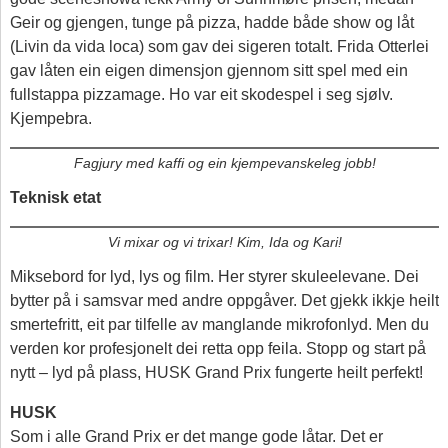
Geir og gjengen, tunge på pizza, hadde både show og låt
(Livin da vida loca) som gav dei sigeren totalt. Frida Otterlei
gav låten ein eigen dimensjon gjennom sitt spel med ein
fullstappa pizzamage. Ho var eit skodespel i seg sjølv.
Kjempebra.
Fagjury med kaffi og ein kjempevanskeleg jobb!
Teknisk etat
Vi mixar og vi trixar! Kim, Ida og Kari!
Miksebord for lyd, lys og film. Her styrer skuleelevane. Dei
bytter på i samsvar med andre oppgåver. Det gjekk ikkje heilt
smertefritt, eit par tilfelle av manglande mikrofonlyd. Men du
verden kor profesjonelt dei retta opp feila. Stopp og start på
nytt – lyd på plass, HUSK Grand Prix fungerte heilt perfekt!
HUSK
Som i alle Grand Prix er det mange gode låtar. Det er