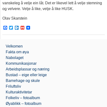
vanskeleg å velje ein låt. Det er likevel lett å velje stemning
og velvere. Velje å like, velje å like HUSK.
Olav Skarstein
F
T
O
G
a
w
u
m
c
i
t
a
e
t
l
i
b
t
o
l
Velkomen
o
e
o
o
r
k
Fakta om øya
k
.
Nabolaget
c
o
Kommunikasjonar
m
Arbeidsplassar og næring
Bustad – eige eller leige
Barnehage og skule
Friluftsliv
Kulturaktivitetar
Folkeliv – fotoalbum
Øyablikk – fotoalbum