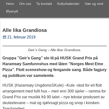
Heim
Om oss
Ta kontakt
Kulturkalender
Vær og vind
Øyanytt
Alle lika Grandiosa
21. februar 2019
Geir’s Gang – Alle likar Grandiosa.
Gruppa ”Geir’s Gang” slo til på HUSK Grand Prix på
Haramsøy Samfunnshus med låten ”Norges Mest Etne
Pizza”. Flott sceneshow og fengande sang. Både fagjury
og publikum var samstemte.
HUSK (Haramsøy UngdomsSKule) –Kule -stod for eit flott
arrangement med fullt hus – meir enn 300 sjeler – ramma for
Grand Prix var musikk frå 90 talet – nye tekstar produsert av
skuleelevane – mat og sjølvsagt pizza og snop i kiosken.
Torsdagsfest.