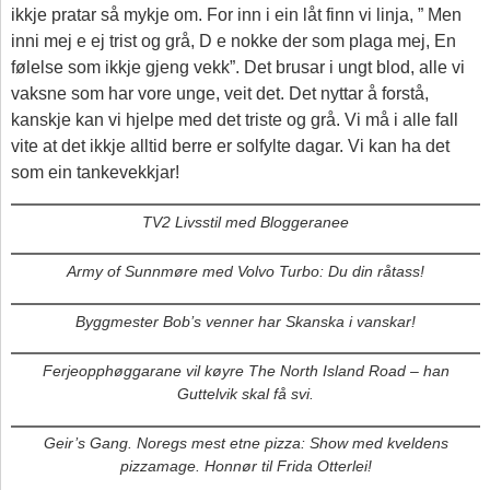
ikkje pratar så mykje om. For inn i ein låt finn vi linja, ” Men
inni mej e ej trist og grå, D e nokke der som plaga mej, En
følelse som ikkje gjeng vekk”. Det brusar i ungt blod, alle vi
vaksne som har vore unge, veit det. Det nyttar å forstå,
kanskje kan vi hjelpe med det triste og grå. Vi må i alle fall
vite at det ikkje alltid berre er solfylte dagar. Vi kan ha det
som ein tankevekkjar!
TV2 Livsstil med Bloggeranee
Army of Sunnmøre med Volvo Turbo: Du din råtass!
Byggmester Bob’s venner har Skanska i vanskar!
Ferjeopphøggarane vil køyre The North Island Road – han
Guttelvik skal få svi.
Geir’s Gang. Noregs mest etne pizza: Show med kveldens
pizzamage. Honnør til Frida Otterlei!