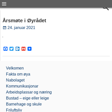
Årsmøte i Øyrådet
24. januar 2021
F
T
O
G
a
w
u
m
c
i
t
a
e
t
l
i
b
t
o
l
Velkomen
o
e
o
o
r
k
Fakta om øya
k
.
Nabolaget
c
o
Kommunikasjonar
m
Arbeidsplassar og næring
Bustad – eige eller leige
Barnehage og skule
Friluftsliv