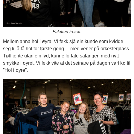
Paletten Frisør.
Mellom anna hol i øyra. Vi fekk sjå ein kunde som kvidde
seg til å få hol for første gong – med vener på orkesterplass.
Tøff jente utan ein lyd, kunne forlate salangen med nytt
smykke i øyret. Vi fekk vite at det seinare på dagen vart kø til
”Hol i øyre”.