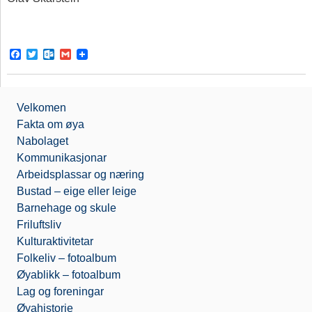
F
T
O
G
a
w
u
m
c
i
t
a
e
t
l
i
b
t
o
l
Velkomen
o
e
o
o
r
k
Fakta om øya
k
.
Nabolaget
c
o
Kommunikasjonar
m
Arbeidsplassar og næring
Bustad – eige eller leige
Barnehage og skule
Friluftsliv
Kulturaktivitetar
Folkeliv – fotoalbum
Øyablikk – fotoalbum
Lag og foreningar
Øyahistorie