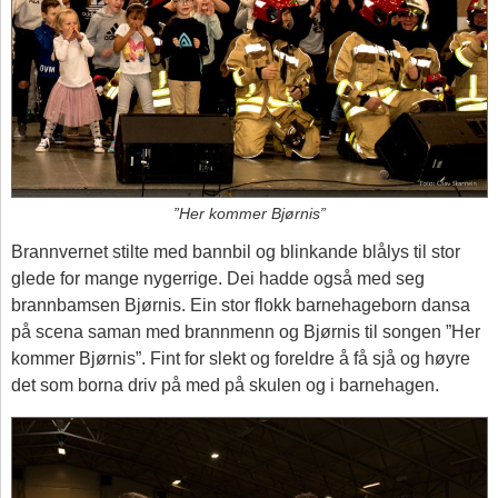
”Her kommer Bjørnis”
Brannvernet stilte med bannbil og blinkande blålys til stor
glede for mange nygerrige. Dei hadde også med seg
brannbamsen Bjørnis. Ein stor flokk barnehageborn dansa
på scena saman med brannmenn og Bjørnis til songen ”Her
kommer Bjørnis”. Fint for slekt og foreldre å få sjå og høyre
det som borna driv på med på skulen og i barnehagen.