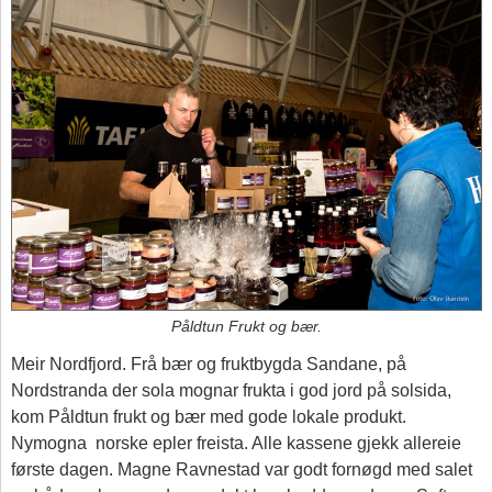
Påldtun Frukt og bær.
Meir Nordfjord. Frå bær og fruktbygda Sandane, på
Nordstranda der sola mognar frukta i god jord på solsida,
kom Påldtun frukt og bær med gode lokale produkt.
Nymogna norske epler freista. Alle kassene gjekk allereie
første dagen. Magne Ravnestad var godt fornøgd med salet