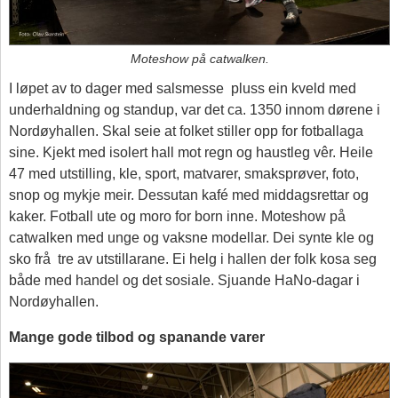
Moteshow på catwalken.
I løpet av to dager med salsmesse pluss ein kveld med
underhaldning og standup, var det ca. 1350 innom dørene i
Nordøyhallen. Skal seie at folket stiller opp for fotballaga
sine. Kjekt med isolert hall mot regn og haustleg vêr. Heile
47 med utstilling, kle, sport, matvarer, smaksprøver, foto,
snop og mykje meir. Dessutan kafé med middagsrettar og
kaker. Fotball ute og moro for born inne. Moteshow på
catwalken med unge og vaksne modellar. Dei synte kle og
sko frå tre av utstillarane. Ei helg i hallen der folk kosa seg
både med handel og det sosiale. Sjuande HaNo-dagar i
Nordøyhallen.
Mange gode tilbod og spanande varer