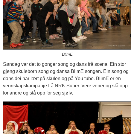
BlimE
Søndag var det to gonger song og dans frå scena. Ein stor
gjeng skuleborn song og dansa BlimE songen. Ein song og
dans dei har lært på skulen og på You tube. BlimE er en
vennskapskampanje frå NRK Super. Vere vener og stå opp
for andre og stå opp for seg sjølv.