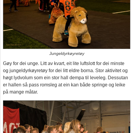
Jungeldyrkøyretøy
Gøy for dei unge. Litt av kvart, eit lite luftslott for dei minste
og jungeldyrkøyretøy for dei litt eldre borna. Stor aktivitet og
høgt lydvolum som ein stor hall dempa til leveleg. Dessutan
er hallen så pass romsleg at ein kan både springe og leike
på mange måtar.