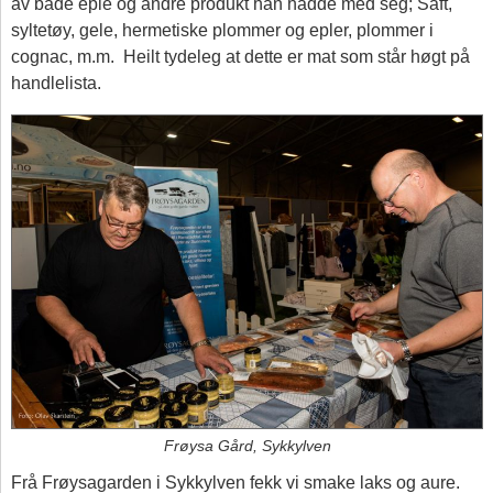
av både eple og andre produkt han hadde med seg; Saft,
syltetøy, gele, hermetiske plommer og epler, plommer i
cognac, m.m. Heilt tydeleg at dette er mat som står høgt på
handlelista.
Frøysa Gård, Sykkylven
Frå Frøysagarden i Sykkylven fekk vi smake laks og aure.