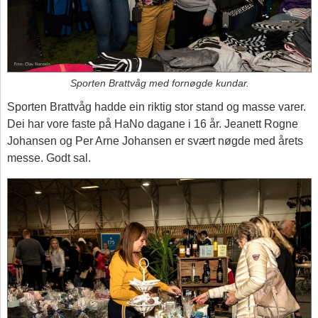
Sporten Brattvåg med fornøgde kundar.
Sporten Brattvåg hadde ein riktig stor stand og masse varer.
Dei har vore faste på HaNo dagane i 16 år. Jeanett Rogne
Johansen og Per Arne Johansen er svært nøgde med årets
messe. Godt sal.