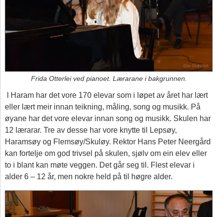
Frida Otterlei ved pianoet. Lærarane i bakgrunnen.
I Haram har det vore 170 elevar som i løpet av året har lært
eller lært meir innan teikning, måling, song og musikk. På
øyane har det vore elevar innan song og musikk. Skulen har
12 lærarar. Tre av desse har vore knytte til Lepsøy,
Haramsøy og Flemsøy/Skuløy. Rektor Hans Peter Neergård
kan fortelje om god trivsel på skulen, sjølv om ein elev eller
to i blant kan møte veggen. Det går seg til. Flest elevar i
alder 6 – 12 år, men nokre held på til høgre alder.