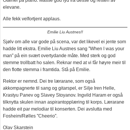
Otterlei på piano. Masse god lyd frå desse og resten av
elevane.
Alle fekk velfortjent applaus.
Emilie Liu Austnes!!
Sjølv om alle var gode på scena, var det likevel ei jente som
hadde litt ekstra. Emilie Liu Austnes sang ”When I was your
man” på ein svært overtydande måte. Med sterk og god
stemme trollbatt ho salen. Reknar med at vi får høyre meir til
den flotte stemma i framtida. Stå på Emilie.
Rektor er nemnd. Dei tre lærarane, som også
akkompagnerte til sang og gitarspel, er Silje Iren Helle,
Krastyu Panev og Slavey Stoyanov. Ingvild Haram er også
tilknytta skulen innan aspirantopplæring til korps. Lærarane
hadde eit par melodiar til konserten. Dei avslutta med
Fosheim/Rølles ”Cheerio”.
Olav Skarstein