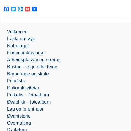
F
T
O
G
a
w
u
m
c
i
t
a
e
t
l
i
b
t
o
l
Velkomen
o
e
o
o
r
k
Fakta om øya
k
.
Nabolaget
c
o
Kommunikasjonar
m
Arbeidsplassar og næring
Bustad – eige eller leige
Barnehage og skule
Friluftsliv
Kulturaktivitetar
Folkeliv – fotoalbum
Øyablikk – fotoalbum
Lag og foreningar
Øyahistorie
Overnatting
Skulebua