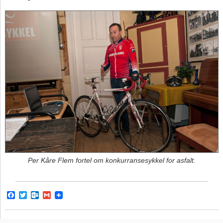
Per Kåre Flem fortel om konkurransesykkel for asfalt.
F
T
O
G
a
w
u
m
c
i
t
a
e
t
l
i