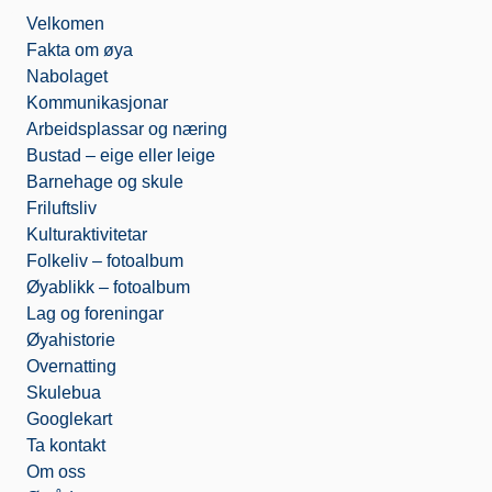
b
t
o
l
Velkomen
o
e
o
o
r
k
Fakta om øya
k
.
Nabolaget
c
o
Kommunikasjonar
m
Arbeidsplassar og næring
Bustad – eige eller leige
Barnehage og skule
Friluftsliv
Kulturaktivitetar
Folkeliv – fotoalbum
Øyablikk – fotoalbum
Lag og foreningar
Øyahistorie
Overnatting
Skulebua
Googlekart
Ta kontakt
Om oss