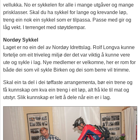
vellukka. No er sykkelen for alle i mange utgåver og mange
prisklasser. Skal du ha sykkel for lange og krevande løp,
treng ein nok ein sykkel som er tilpassa. Passe med gir og
låg vekt. I terrenget med støytdempar.
Nordøy Sykkel
Laget er no ein del av Nordøy Idrettslag. Rolf Longva kunne
fortelje om eit triveleg miljø der det var viktig å kunne vere
ute og sykle i lag. Nye medlemer er velkomne, her er rom for
både dei som vil sykle Birken og dei som berre vil trimme.
Skal ein ta del i dei tøffaste arrangementa, bør ein trene og
få kunnskap om kva ein treng i eit løp, alt frå kle til mat og
utstyr. Slik kunnskap er lett å dele når ein er i lag.