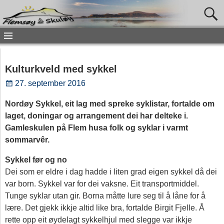
Kulturkveld med sykkel
27. september 2016
Nordøy Sykkel, eit lag med spreke syklistar, fortalde om
laget, doningar og arrangement dei har delteke i.
Gamleskulen på Flem husa folk og syklar i varmt
sommarvêr.
Sykkel før og no
Dei som er eldre i dag hadde i liten grad eigen sykkel då dei
var born. Sykkel var for dei vaksne. Eit transportmiddel.
Tunge syklar utan gir. Borna måtte lure seg til å låne for å
lære. Det gjekk ikkje altid like bra, fortalde Birgit Fjelle. Å
rette opp eit øydelagt sykkelhjul med slegge var ikkje