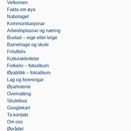
Velkomen
o
e
o
o
r
k
Fakta om øya
k
.
Nabolaget
c
o
Kommunikasjonar
m
Arbeidsplassar og næring
Bustad – eige eller leige
Barnehage og skule
Friluftsliv
Kulturaktivitetar
Folkeliv – fotoalbum
Øyablikk – fotoalbum
Lag og foreningar
Øyahistorie
Overnatting
Skulebua
Googlekart
Ta kontakt
Om oss
Øyrådet