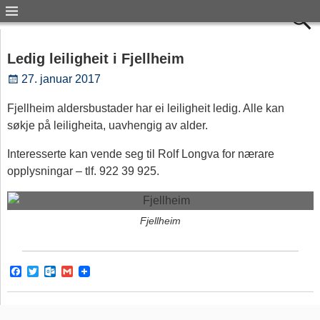
Ledig leiligheit i Fjellheim
27. januar 2017
Fjellheim aldersbustader har ei leiligheit ledig. Alle kan
søkje på leiligheita, uavhengig av alder.
Interesserte kan vende seg til Rolf Longva for nærare
opplysningar – tlf. 922 39 925.
Fjellheim
F
T
O
G
a
w
u
m
c
i
t
a
e
t
l
i
b
t
o
l