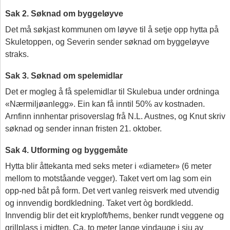
Sak 2. Søknad om byggeløyve
Det må søkjast kommunen om løyve til å setje opp hytta på
Skuletoppen, og Severin sender søknad om byggeløyve
straks.
Sak 3. Søknad om spelemidlar
Det er mogleg å få spelemidlar til Skulebua under ordninga
«Nærmiljøanlegg». Ein kan få inntil 50% av kostnaden.
Arnfinn innhentar prisoverslag frå N.L. Austnes, og Knut skriv
søknad og sender innan fristen 21. oktober.
Sak 4. Utforming og byggemåte
Hytta blir åttekanta med seks meter i «diameter» (6 meter
mellom to motståande vegger). Taket vert om lag som ein
opp-ned båt på form. Det vert vanleg reisverk med utvendig
og innvendig bordkledning. Taket vert òg bordkledd.
Innvendig blir det eit kryploft/hems, benker rundt veggene og
grillplass i midten. Ca. to meter lange vindauge i sju av