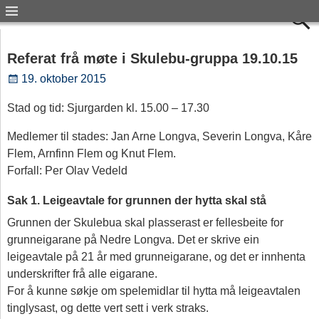
Referat frå møte i Skulebu-gruppa 19.10.15
19. oktober 2015
Stad og tid: Sjurgarden kl. 15.00 – 17.30
Medlemer til stades: Jan Arne Longva, Severin Longva, Kåre
Flem, Arnfinn Flem og Knut Flem.
Forfall: Per Olav Vedeld
Sak 1. Leigeavtale for grunnen der hytta skal stå
Grunnen der Skulebua skal plasserast er fellesbeite for
grunneigarane på Nedre Longva. Det er skrive ein
leigeavtale på 21 år med grunneigarane, og det er innhenta
underskrifter frå alle eigarane.
For å kunne søkje om spelemidlar til hytta må leigeavtalen
tinglysast, og dette vert sett i verk straks.