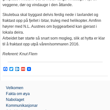
veggene, dør og vindauge i den åttande.
Skulebua skal byggast delvis ferdig nede i lavlandet og
fraktast opp på fjellet i bitar, truleg med helikopter. Arnfinn
høyrer med N.L. Austnes om byggearbeid kan gjerast i
lokala deira.
Arbeidet bør starte så snart som mogleg, slik at hytta er klar
til å fraktast opp utpå våren/sommaren 2016.
Referent: Knut Flem
F
T
O
G
a
w
u
m
c
i
t
a
e
t
l
i
b
t
o
l
Velkomen
o
e
o
o
r
k
Fakta om øya
k
.
Nabolaget
c
o
Kommunikasjonar
m