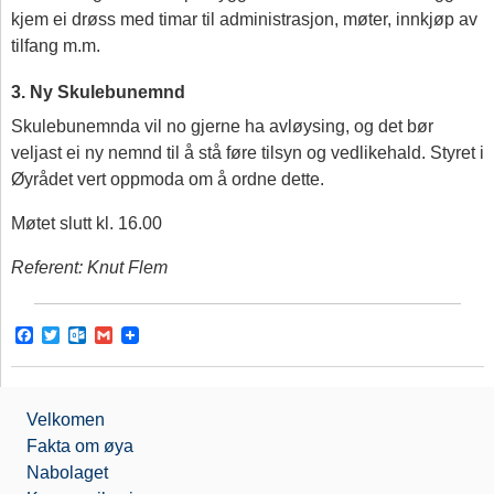
kjem ei drøss med timar til administrasjon, møter, innkjøp av
tilfang m.m.
3. Ny Skulebunemnd
Skulebunemnda vil no gjerne ha avløysing, og det bør
veljast ei ny nemnd til å stå føre tilsyn og vedlikehald. Styret i
Øyrådet vert oppmoda om å ordne dette.
Møtet slutt kl. 16.00
Referent: Knut Flem
F
T
O
G
a
w
u
m
c
i
t
a
e
t
l
i
b
t
o
l
Velkomen
o
e
o
o
r
k
Fakta om øya
k
.
Nabolaget
c
o