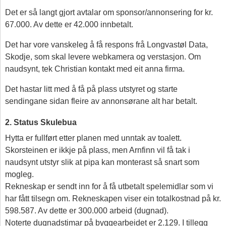
Det er så langt gjort avtalar om sponsor/annonsering for kr.
67.000. Av dette er 42.000 innbetalt.
Det har vore vanskeleg å få respons frå Longvastøl Data,
Skodje, som skal levere webkamera og verstasjon. Om
naudsynt, tek Christian kontakt med eit anna firma.
Det hastar litt med å få på plass utstyret og starte
sendingane sidan fleire av annonsørane alt har betalt.
2. Status Skulebua
Hytta er fullført etter planen med unntak av toalett.
Skorsteinen er ikkje på plass, men Arnfinn vil få tak i
naudsynt utstyr slik at pipa kan monterast så snart som
mogleg.
Rekneskap er sendt inn for å få utbetalt spelemidlar som vi
har fått tilsegn om. Rekneskapen viser ein totalkostnad på kr.
598.587. Av dette er 300.000 arbeid (dugnad).
Noterte dugnadstimar på byggearbeidet er 2.129. I tillegg