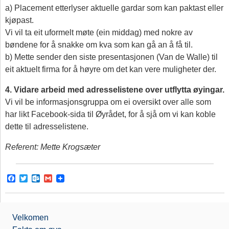
a) Placement etterlyser aktuelle gardar som kan paktast eller
kjøpast.
Vi vil ta eit uformelt møte (ein middag) med nokre av
bøndene for å snakke om kva som kan gå an å få til.
b) Mette sender den siste presentasjonen (Van de Walle) til
eit aktuelt firma for å høyre om det kan vere muligheter der.
4. Vidare arbeid med adresselistene over utflytta øyingar.
Vi vil be informasjonsgruppa om ei oversikt over alle som
har likt Facebook-sida til Øyrådet, for å sjå om vi kan koble
dette til adresselistene.
Referent: Mette Krogsæter
F
T
O
G
a
w
u
m
c
i
t
a
e
t
l
i
b
t
o
l
Velkomen
o
e
o
o
r
k