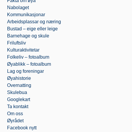
Fakta om øya
k
.
Nabolaget
c
o
Kommunikasjonar
m
Arbeidsplassar og næring
Bustad – eige eller leige
Barnehage og skule
Friluftsliv
Kulturaktivitetar
Folkeliv – fotoalbum
Øyablikk – fotoalbum
Lag og foreningar
Øyahistorie
Overnatting
Skulebua
Googlekart
Ta kontakt
Om oss
Øyrådet
Facebook nytt