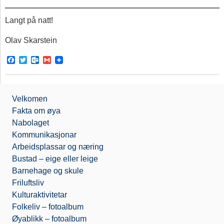
Langt på natt!
Olav Skarstein
F
T
O
G
a
w
u
m
c
i
t
a
e
t
l
i
b
t
o
l
Velkomen
o
e
o
o
r
k
Fakta om øya
k
.
Nabolaget
c
o
Kommunikasjonar
m
Arbeidsplassar og næring
Bustad – eige eller leige
Barnehage og skule
Friluftsliv
Kulturaktivitetar
Folkeliv – fotoalbum
Øyablikk – fotoalbum