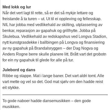
Med lokk og lur
Når det vert lagt til rette, så er det så mykje lettare og
freistande å ta turen – ut. Ut til ei oppleving og fellesskap.
NIL har jobba med vedlikehald av skilting, utplassering av
benkar, reparasjon av gapahuk og grillhytte. Jobba på
Skulebua. Vedlikehald av redskapshus ved Longva Stadion,
nytt kunstgrasdekke i ballbingen på Longva og finansiering
av ny gapahuk på Brandalsryggen – der Dag Nogva og
Anders Rogne berre skulle planere litt. Brått vart det grobotn
for ein ny gapahuk til glede for alle på tur.
Julebord og dans
Ribbe og stappe. Mat i lange baner. Det vart aldri tomt. Alle
vart mette og vel so det. God mat sjølv om den hadde reist
eit stykke.
To gode naboer hadde dansemusikken – den gode
musikken.