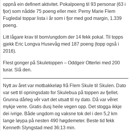
oppnå ein definert aktivitet. Pokalpoeng til 93 personar (63 i
fjor) som nådde 75 poeng eller meir. Perny Marie Flem
Fugledal toppar lista i år som i fjor med god margin, 1.339
poeng.
Litt lågare krav til born/ungdom der 14 fekk pokal. Til topps
gjekk Eric Longva Husevåg med 187 poeng (topp også i
2016).
Flest gonger på Skuletoppen – Oddgeir Otterlei med 200
turar. Slå den.
Nytt av året var motbakkeløp frå Flem Skule til Skulen. Dato
var sett til opningsdato for Skulebua på toppen av fjellet.
Grunna dårleg vêr vart det utsatt til ny dato. Då var vêret
mykje verre. Gratis dusj heile vegen opp. Det stogga ikkje
dei ivrige. Både ungdom og vaksne tok del i den 5,2 km
lange løypa på nesten 490 høgdemeter. Beste tid fekk
Kenneth Slyngstad med 36:13 min.