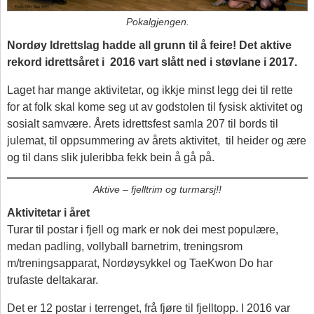
Pokalgjengen.
Nordøy Idrettslag hadde all grunn til å feire! Det aktive
rekord idrettsåret i 2016
vart slått ned i støvlane i 2017.
Laget har mange aktivitetar, og ikkje minst legg dei til rette
for at folk skal kome seg ut av godstolen til fysisk aktivitet og
sosialt samvære. Årets idrettsfest samla 207 til bords til
julemat, til oppsummering av årets aktivitet, til heider og ære
og til dans slik juleribba fekk bein å gå på.
Aktive – fjelltrim og turmarsj!!
Aktivitetar i året
Turar til postar i fjell og mark er nok dei mest populære,
medan padling, vollyball barnetrim, treningsrom
m/treningsapparat, Nordøysykkel og TaeKwon Do har
trufaste deltakarar.
Det er 12 postar i terrenget, frå fjøre til fjelltopp. I 2016 var