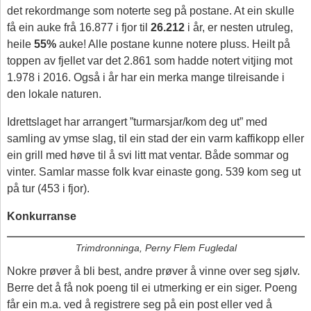
det rekordmange som noterte seg på postane. At ein skulle
få ein auke frå 16.877 i fjor til
26.212
i år, er nesten utruleg,
heile
55%
auke! Alle postane kunne notere pluss. Heilt på
toppen av fjellet var det 2.861 som hadde notert vitjing mot
1.978 i 2016. Også i år har ein merka mange tilreisande i
den lokale naturen.
Idrettslaget har arrangert ”turmarsjar/kom deg ut” med
samling av ymse slag, til ein stad der ein varm kaffikopp eller
ein grill med høve til å svi litt mat ventar. Både sommar og
vinter. Samlar masse folk kvar einaste gong. 539 kom seg ut
på tur (453 i fjor).
Konkurranse
Trimdronninga, Perny Flem Fugledal
Nokre prøver å bli best, andre prøver å vinne over seg sjølv.
Berre det å få nok poeng til ei utmerking er ein siger. Poeng
får ein m.a. ved å registrere seg på ein post eller ved å