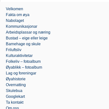
e
t
l
i
b
t
o
l
Velkomen
o
e
o
o
r
k
Fakta om øya
k
.
Nabolaget
c
o
Kommunikasjonar
m
Arbeidsplassar og næring
Bustad – eige eller leige
Barnehage og skule
Friluftsliv
Kulturaktivitetar
Folkeliv – fotoalbum
Øyablikk – fotoalbum
Lag og foreningar
Øyahistorie
Overnatting
Skulebua
Googlekart
Ta kontakt
Om oss