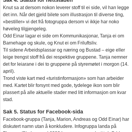
Sak 4. Status for nettstaden
Knut sa at dersom nokon leverer stoff til ei side, vil han legge
det inn. Når det gjeld bilete som illustrasjon til diverse ting,
«bestiller» vi det frå fotogruppa dersom vi ikkje har noko
høveleg tilgjengeleg.
Odd Einar lagar ei side om Kommunikasjonar, Tanja ei om
Barnehage og skule, og Knut ei om Friluftsliv.
Til sidene Arbeidsplassar og næring og Bustad – eige eller
leige trengst stoff frå dei respektive gruppene. Tanja nemner
det for leiarane i dei to gruppene på styremøtet i morgon (14.
april).
Trond viste kart med «turistinformasjon» som han arbeider
med. Kartet blir forsynt med gode, tydelege ikon som blir
plassert på alle aktuelle stader med litt informasjon om kvar
stad.
Sak 5. Status for Facebook-sida
Facebook-gruppa (Tanja, Marion, Andreas og Odd Einar) har
diskutert namn utan å konkludere. Infogruppa landa på