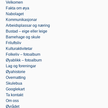
Velkomen
o
e
o
o
r
k
Fakta om øya
k
.
Nabolaget
c
o
Kommunikasjonar
m
Arbeidsplassar og næring
Bustad – eige eller leige
Barnehage og skule
Friluftsliv
Kulturaktivitetar
Folkeliv – fotoalbum
Øyablikk – fotoalbum
Lag og foreningar
Øyahistorie
Overnatting
Skulebua
Googlekart
Ta kontakt
Om oss
Øyrådet