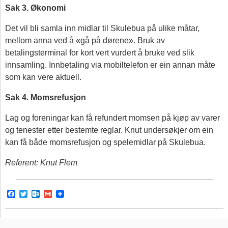
Sak 3. Økonomi
Det vil bli samla inn midlar til Skulebua på ulike måtar,
mellom anna ved å «gå på dørene». Bruk av
betalingsterminal for kort vert vurdert å bruke ved slik
innsamling. Innbetaling via mobiltelefon er ein annan måte
som kan vere aktuell.
Sak 4. Momsrefusjon
Lag og foreningar kan få refundert momsen på kjøp av varer
og tenester etter bestemte reglar. Knut undersøkjer om ein
kan få både momsrefusjon og spelemidlar på Skulebua.
Referent: Knut Flem
F
T
O
G
a
w
u
m
c
i
t
a
e
t
l
i
b
t
o
l