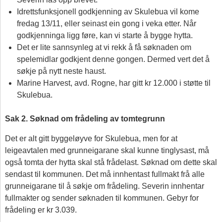
Idrettsfunksjonell godkjenning av Skulebua vil kome
fredag 13/11, eller seinast ein gong i veka etter. Når
godkjenninga ligg føre, kan vi starte å bygge hytta.
Det er lite sannsynleg at vi rekk å få søknaden om
spelemidlar godkjent denne gongen. Dermed vert det å
søkje på nytt neste haust.
Marine Harvest, avd. Rogne, har gitt kr 12.000 i støtte til
Skulebua.
,
Sak 2. Søknad om frådeling av tomtegrunn
Det er alt gitt byggeløyve for Skulebua, men for at
leigeavtalen med grunneigarane skal kunne tinglysast, må
også tomta der hytta skal stå frådelast. Søknad om dette skal
sendast til kommunen. Det må innhentast fullmakt frå alle
grunneigarane til å søkje om frådeling. Severin innhentar
fullmakter og sender søknaden til kommunen. Gebyr for
frådeling er kr 3.039.