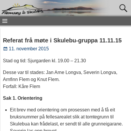
Referat frå møte i Skulebu-gruppa 11.11.15
11. november 2015
Stad og tid: Sjurgarden kl. 19.00 – 21.30
Desse var til stades: Jan Arne Longva, Severin Longva,
Arnfinn Flem og Knut Flem.
Forfall: Kåre Flem
Sak 1. Orientering
Eit brev med orientering om prosessen med å få eit
bruksnummer på fellesarealet slik at tomtegrunn til
Skulebua kan frådelast, er sendt til alle grunneigarane.
Severin las opp brevet.