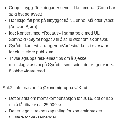
Coop-tilbygg: Teikningar er sendt til kommuna. (Coop har
søkt byggeløyve.)
Har ikkje fått pris på tilbygget frå NL enno. Må etterlysast.
(Ansvar: Bjørn)
Ide: Konsert med «Rotlaus» i samarbeid med UL
Samhald? Styret negativ til å stille økonomisk ansvar.
Øyrådet kan evt. arrangere «Vårfest»/ dans i mars/april
for eit litt eldre publikum.
Trivselsgruppa fekk elles tips om å sjekke
«Forslagskassa» på Øyrådet sine sider, der er gode idear
å jobbe vidare med.
Sak2: Informasjon frå Økonomigruppa v/ Knut.
Det er søkt om momskompensasjon for 2016, det er håp
om å få tilbake ca. 25.000 kr.
Det er laga til rekneskapsbilag for kontantinntekter.
(Justere for vekselpengar).