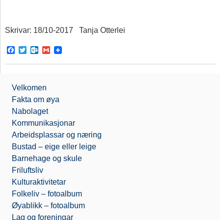
Skrivar: 18/10-2017 Tanja Otterlei
F
T
O
G
a
w
u
m
c
i
t
a
e
t
l
i
b
t
o
l
Velkomen
o
e
o
o
r
k
Fakta om øya
k
.
Nabolaget
c
o
Kommunikasjonar
m
Arbeidsplassar og næring
Bustad – eige eller leige
Barnehage og skule
Friluftsliv
Kulturaktivitetar
Folkeliv – fotoalbum
Øyablikk – fotoalbum
Lag og foreningar