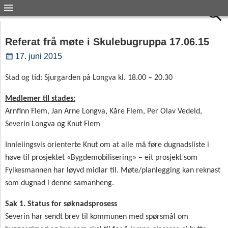
Referat frå møte i Skulebugruppa 17.06.15
17. juni 2015
Stad og tid:
Sjurgarden på Longva kl. 18.00 – 20.30
Medlemer til stades:
Arnfinn Flem, Jan Arne Longva, Kåre Flem, Per Olav Vedeld,
Severin Longva og Knut Flem
Innleiingsvis orienterte Knut om at alle må føre dugnadsliste i
høve til prosjektet «Bygdemobilisering» – eit prosjekt som
Fylkesmannen har løyvd midlar til. Møte/planlegging kan reknast
som dugnad i denne samanheng.
Sak 1. Status for søknadsprosess
Severin har sendt brev til kommunen med spørsmål om