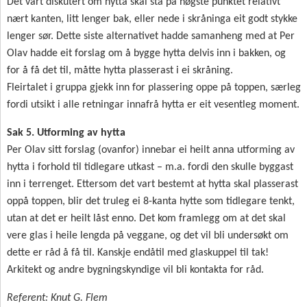
Det vart diskutert om hytta skal stå på høgste punktet relativt
nært kanten, litt lenger bak, eller nede i skråninga eit godt stykke
lenger sør. Dette siste alternativet hadde samanheng med at Per
Olav hadde eit forslag om å bygge hytta delvis inn i bakken, og
for å få det til, måtte hytta plasserast i ei skråning.
Fleirtalet i gruppa gjekk inn for plassering oppe på toppen, særleg
fordi utsikt i alle retningar innafrå hytta er eit vesentleg moment.
Sak 5. Utforming av hytta
Per Olav sitt forslag (ovanfor) innebar ei heilt anna utforming av
hytta i forhold til tidlegare utkast – m.a. fordi den skulle byggast
inn i terrenget. Ettersom det vart bestemt at hytta skal plasserast
oppå toppen, blir det truleg ei 8-kanta hytte som tidlegare tenkt,
utan at det er heilt låst enno. Det kom framlegg om at det skal
vere glas i heile lengda på veggane, og det vil bli undersøkt om
dette er råd å få til. Kanskje endåtil med glaskuppel til tak!
Arkitekt og andre bygningskyndige vil bli kontakta for råd.
Referent: Knut G. Flem