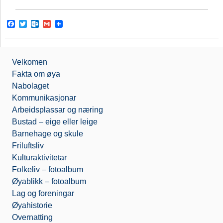
F
T
O
G
a
w
u
m
c
i
t
a
e
t
l
i
b
t
o
l
Velkomen
o
e
o
o
r
k
Fakta om øya
k
.
Nabolaget
c
o
Kommunikasjonar
m
Arbeidsplassar og næring
Bustad – eige eller leige
Barnehage og skule
Friluftsliv
Kulturaktivitetar
Folkeliv – fotoalbum
Øyablikk – fotoalbum
Lag og foreningar
Øyahistorie
Overnatting