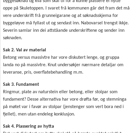
byggesøknad og kva som skal til for å kunne plassere ei hytte
oppe på Skuletoppen. I svaret frå kommunen går det fram det må
vere underskrift frå grunneigarane og at søknadsskjema for
byggeløyve må fyllast ut og sendast inn. Nabovarsel trengst ikkje.
Severin samlar inn dei attståande underskriftene og sender inn
søknaden.
Sak 2. Val av material
Betong versus massivtre har vore diskutert lenge, og gruppa
landa no på massivtre. Knut undersøkjer nærmare detaljar om
leveranse, pris, overflatebehandling m.m.
Sak 3. Fundament
Ringmur, plate av naturstein eller betong, eller stolpar som
fundament? Desse alternativa har vore drøfta før, og stemninga
på møtet var i favør av stolpar (jenstenger som vert bora ned i
fjellet), men utan endeleg konklusjon.
Sak 4. Plassering av hytta