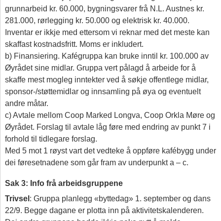
grunnarbeid kr. 60.000, bygningsvarer frå N.L. Austnes kr.
281.000, rørlegging kr. 50.000 og elektrisk kr. 40.000.
Inventar er ikkje med ettersom vi reknar med det meste kan
skaffast kostnadsfritt. Moms er inkludert.
b) Finansiering. Kafégruppa kan bruke inntil kr. 100.000 av
Øyrådet sine midlar. Gruppa vert pålagd å arbeide for å
skaffe mest mogleg inntekter ved å søkje offentlege midlar,
sponsor-/støttemidlar og innsamling på øya og eventuelt
andre måtar.
c) Avtale mellom Coop Marked Longva, Coop Orkla Møre og
Øyrådet. Forslag til avtale låg føre med endring av punkt 7 i
forhold til tidlegare forslag.
Med 5 mot 1 røyst vart det vedteke å oppføre kafébygg under
dei føresetnadene som går fram av underpunkt a – c.
Sak 3: Info frå arbeidsgruppene
Trivsel
: Gruppa planlegg «byttedag» 1. september og dans
22/9. Begge dagane er plotta inn på aktivitetskalenderen.