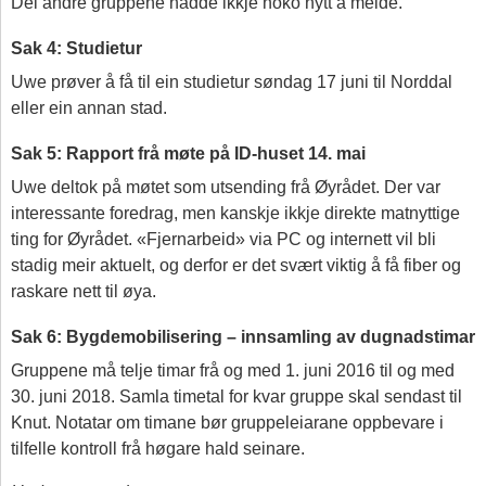
Dei andre gruppene hadde ikkje noko nytt å melde.
Sak 4: Studietur
Uwe prøver å få til ein studietur søndag 17 juni til Norddal
eller ein annan stad.
Sak 5: Rapport frå møte på ID-huset 14. mai
Uwe deltok på møtet som utsending frå Øyrådet. Der var
interessante foredrag, men kanskje ikkje direkte matnyttige
ting for Øyrådet. «Fjernarbeid» via PC og internett vil bli
stadig meir aktuelt, og derfor er det svært viktig å få fiber og
raskare nett til øya.
Sak 6: Bygdemobilisering – innsamling av dugnadstimar
Gruppene må telje timar frå og med 1. juni 2016 til og med
30. juni 2018. Samla timetal for kvar gruppe skal sendast til
Knut. Notatar om timane bør gruppeleiarane oppbevare i
tilfelle kontroll frå høgare hald seinare.