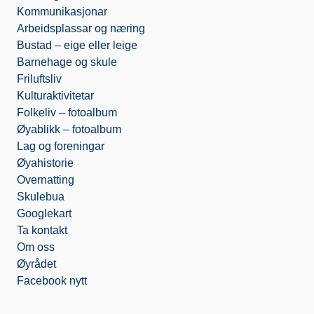
o
Kommunikasjonar
m
Arbeidsplassar og næring
Bustad – eige eller leige
Barnehage og skule
Friluftsliv
Kulturaktivitetar
Folkeliv – fotoalbum
Øyablikk – fotoalbum
Lag og foreningar
Øyahistorie
Overnatting
Skulebua
Googlekart
Ta kontakt
Om oss
Øyrådet
Facebook nytt