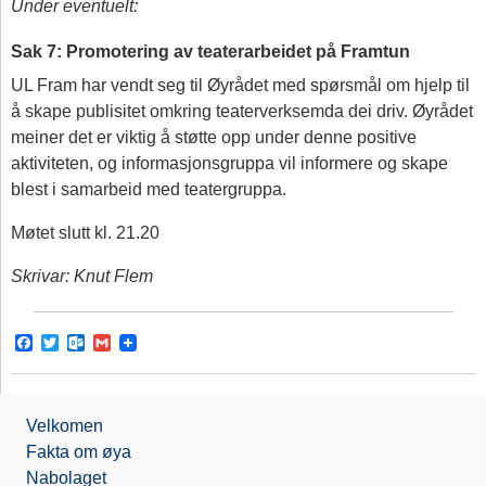
Under eventuelt:
Sak 7: Promotering av teaterarbeidet på Framtun
UL Fram har vendt seg til Øyrådet med spørsmål om hjelp til
å skape publisitet omkring teaterverksemda dei driv. Øyrådet
meiner det er viktig å støtte opp under denne positive
aktiviteten, og informasjonsgruppa vil informere og skape
blest i samarbeid med teatergruppa.
Møtet slutt kl. 21.20
Skrivar: Knut Flem
F
T
O
G
a
w
u
m
c
i
t
a
e
t
l
i
b
t
o
l
Velkomen
o
e
o
o
r
k
Fakta om øya
k
.
Nabolaget
c