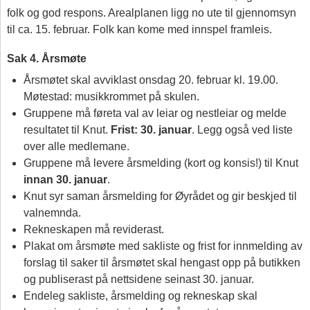
folk og god respons. Arealplanen ligg no ute til gjennomsyn
til ca. 15. februar. Folk kan kome med innspel framleis.
Sak 4. Årsmøte
Årsmøtet skal avviklast onsdag 20. februar kl. 19.00.
Møtestad: musikkrommet på skulen.
Gruppene må føreta val av leiar og nestleiar og melde
resultatet til Knut.
Frist: 30. januar
. Legg også ved liste
over alle medlemane.
Gruppene må levere årsmelding (kort og konsis!) til Knut
innan 30. januar
.
Knut syr saman årsmelding for Øyrådet og gir beskjed til
valnemnda.
Rekneskapen må reviderast.
Plakat om årsmøte med sakliste og frist for innmelding av
forslag til saker til årsmøtet skal hengast opp på butikken
og publiserast på nettsidene seinast 30. januar.
Endeleg sakliste, årsmelding og rekneskap skal