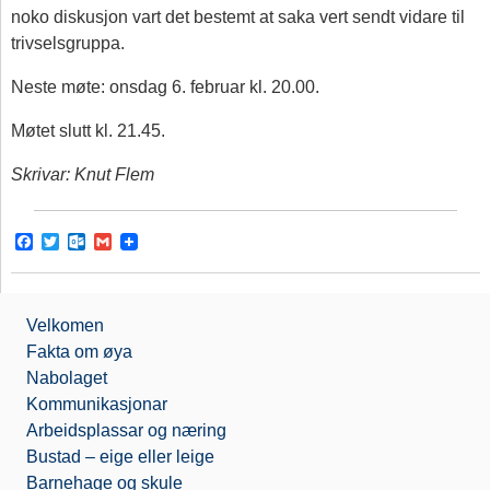
noko diskusjon vart det bestemt at saka vert sendt vidare til
trivselsgruppa.
Neste møte: onsdag 6. februar kl. 20.00.
Møtet slutt kl. 21.45.
Skrivar: Knut Flem
F
T
O
G
a
w
u
m
c
i
t
a
e
t
l
i
b
t
o
l
Velkomen
o
e
o
o
r
k
Fakta om øya
k
.
Nabolaget
c
o
Kommunikasjonar
m
Arbeidsplassar og næring
Bustad – eige eller leige
Barnehage og skule