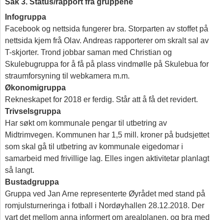
Sak 3. Status/rapport frå gruppene
Infogruppa
Facebook og nettsida fungerer bra. Storparten av stoffet på
nettsida kjem frå Olav. Andreas rapporterer om skralt sal av
T-skjorter. Trond jobbar saman med Christian og
Skulebugruppa for å få på plass vindmølle på Skulebua for
straumforsyning til webkamera m.m.
Økonomigruppa
Rekneskapet for 2018 er ferdig. Står att å få det revidert.
Trivselsgruppa
Har søkt om kommunale pengar til utbetring av
Midtrimvegen. Kommunen har 1,5 mill. kroner på budsjettet
som skal gå til utbetring av kommunale eigedomar i
samarbeid med frivillige lag. Elles ingen aktivitetar planlagt
så langt.
Bustadgruppa
Gruppa ved Jan Arne representerte Øyrådet med stand på
romjulsturneringa i fotball i Nordøyhallen 28.12.2018. Der
vart det mellom anna informert om arealplanen, og bra med