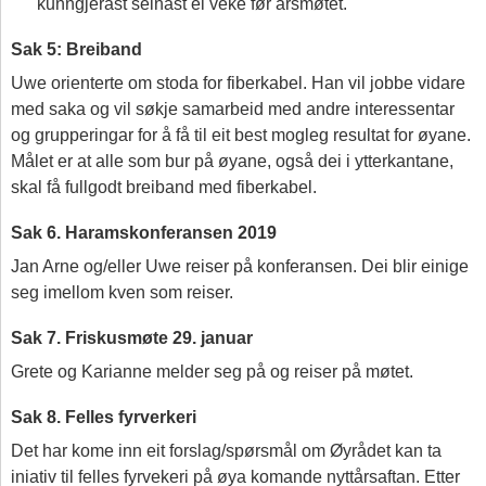
kunngjerast seinast ei veke før årsmøtet.
Sak 5: Breiband
Uwe orienterte om stoda for fiberkabel. Han vil jobbe vidare
med saka og vil søkje samarbeid med andre interessentar
og grupperingar for å få til eit best mogleg resultat for øyane.
Målet er at alle som bur på øyane, også dei i ytterkantane,
skal få fullgodt breiband med fiberkabel.
Sak 6. Haramskonferansen 2019
Jan Arne og/eller Uwe reiser på konferansen. Dei blir einige
seg imellom kven som reiser.
Sak 7. Friskusmøte 29. januar
Grete og Karianne melder seg på og reiser på møtet.
Sak 8. Felles fyrverkeri
Det har kome inn eit forslag/spørsmål om Øyrådet kan ta
iniativ til felles fyrvekeri på øya komande nyttårsaftan. Etter