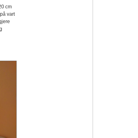
 20 cm
rpå vart
gjere
og