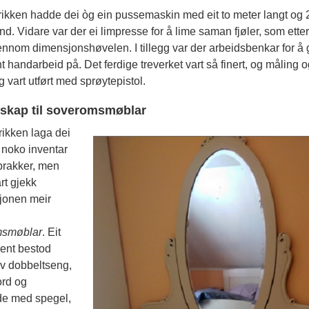
rikken hadde dei òg ein pussemaskin med eit to meter langt og
and. Vidare var der ei limpresse for å lime saman fjøler, som ette
ennom dimensjonshøvelen. I tillegg var der arbeidsbenkar for å 
 handarbeid på. Det ferdige treverket vart så finert, og måling 
g vart utført med sprøytepistol.
eskap til soveromsmøblar
rikken laga dei
 noko inventar
ebrakker, men
art gjekk
jonen meir
msmøblar
. Eit
nt bestod
av dobbeltseng,
ord og
e med spegel,