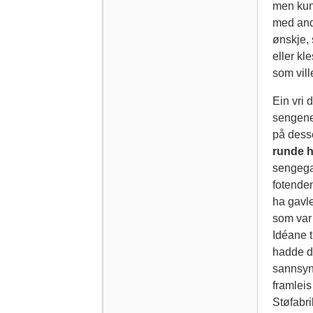
men kun
med andr
ønskje, 
eller kl
som vill
Ein vri 
sengene
på desse
runde h
sengega
fotenden
ha gavle
som var
Idéane 
hadde d
sannsyn
framleis
Støfabri