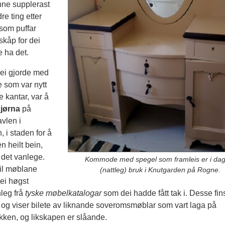
ne supplerast
e ting etter
som puffar
eskåp for dei
e ha det.
dei gjorde med
 som var nytt
 kantar, var å
jørna
på
vlen i
, i staden for å
n heilt bein,
 det vanlege.
Kommode med spegel som framleis er i dag
til møblane
(nattleg) bruk i Knutgarden på Rogne.
ei høgst
leg frå
tyske møbelkatalogar
som dei hadde fått tak i. Desse fin
 og viser bilete av liknande soveromsmøblar som vart laga på
kken, og likskapen er slåande.