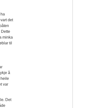
 ha
vart det
rbåten
 Dette
ra minka
blar til
ar
ykje å
 heile
t var
le. Det
Både