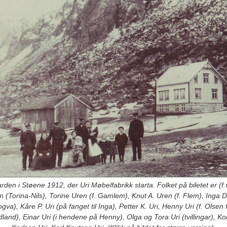
rden i Støene 1912, der Uri Møbelfabrikk starta. Folket på biletet er (f.v
m (Torina-Nils), Torine Uren (f. Gamlem), Knut A. Uren (f. Flem), Inga D.
gva), Kåre P. Uri (på fanget til Inga), Petter K. Uri, Henny Uri (f. Olsen 
land), Einar Uri (i hendene på Henny), Olga og Tora Uri (tvillingar), K