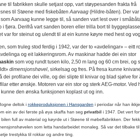
e til fabrikken skulle setjast opp, vart støypesanden frakta frå
snes til Støene med fiskebåten
Aarvaag
(Hildre-båten). Der va
 som Aarvaag kunne legge til, så sanden vart lest over i småbåt
 i fjøra. Derifrå vart sanden boren eller trilla bort til byggeplasse
t var for steinut og ulendt til at ein kunne køyre med hest og vo
ken, som truleg stod ferdig i 1942, var der to «avdelingar» – eitt r
vdelinga og eit lakkeringsrom. Av maskinar hadde dei ein stor
askin
som vog rundt tusen kilo, 2,50 m lang og 60 cm brei, og
ldt»
dimensjonshøvel
, sirkelsag og fres. På fresa kunne knivane
få dei profilane dei ville, og dei slipte til knivar og blad sjølve fo
filar etter ønskje. Motoren var ein stor og sterk AEG-motor. Ved 
t kunne den ønska funksjonen koplast ut og inn.
Rogne deltok i
rokkeproduksjonen i Hansgarden
i periodar når han ikkj
om ein av dei første på øya skaffa han seg
privatbil
i 1947. Det vert fort
 bilen full av material og køyrde ut i Støene til møbelfabrikken. Der fek
mensjonshøvelen som letta handarbeidet monaleg. Så var det tilbake ti
etje trestykka til rokkar og andre ting.