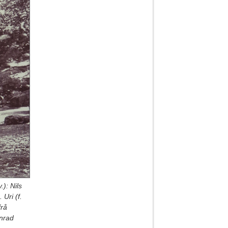
.): Nils
 Uri (f.
frå
onrad