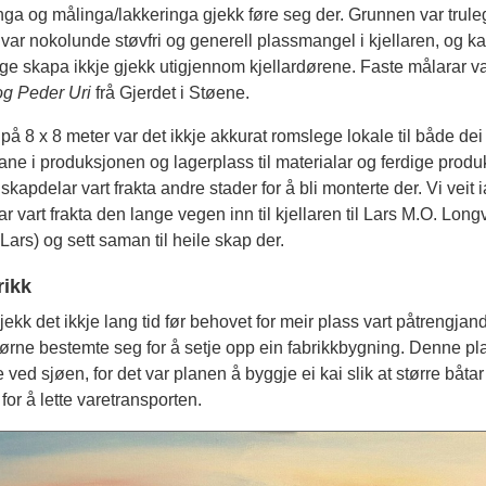
ga og målinga/lakkeringa gjekk føre seg der. Grunnen var trul
 var nokolunde støvfri og generell plassmangel i kjellaren, og ka
ige skapa ikkje gjekk utigjennom kjellardørene. Faste målarar v
og Peder Uri
frå Gjerdet i Støene.
s på 8 x 8 meter var det ikkje akkurat romslege lokale til både dei
ne i produksjonen og lagerplass til materialar og ferdige produk
skapdelar vart frakta andre stader for å bli monterte der. Vi veit ia
r vart frakta den lange vegen inn til kjellaren til Lars M.O. Long
Lars) og sett saman til heile skap der.
rikk
jekk det ikkje lang tid før behovet for meir plass vart påtrengjan
rørne bestemte seg for å setje opp ein fabrikkbygning. Denne pl
 ved sjøen, for det var planen å byggje ei kai slik at større båta
 for å lette varetransporten.