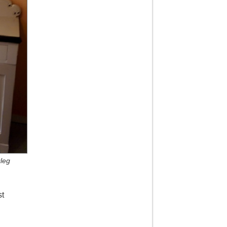
leg
st