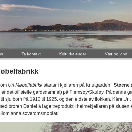
ss
Ta kontakt
Kulturkalender
Vær og vind
Møbelfabrikk
a om
Uri Møbelfabrikk
startar i kjellaren på Knutgarden i
Støene
(
m er det offisielle gardsnamnet) på Flemsøy/Skuløy. På denne g
til sju born frå 1910 til 1925, og den eldste av flokken, Kåre Uri, 
d broren Daniel å lage treprodukt i heimekjellaren på slutten 
mellom anna soveromsmøblar.