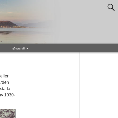
Øyanytt
eller
arden
starta
av 1930-