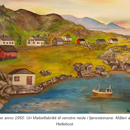
e anno 1950. Uri Møbelfabrikk til venstre nede i fjøresteinane. Måleri a
Hellebust.