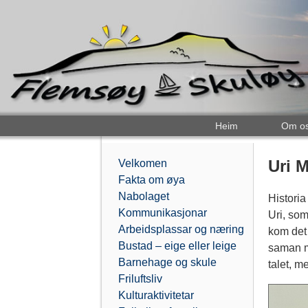
Heim
Om o
Uri 
Velkomen
Fakta om øya
Nabolaget
Histori
Kommunikasjonar
Uri, so
Arbeidsplassar og næring
kom det 
Bustad – eige eller leige
saman me
Barnehage og skule
talet, 
Friluftsliv
Kulturaktivitetar