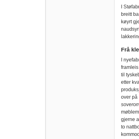
I Støfab
breitt b
køyrt gj
naudsynt
lakkerin
Frå kl
I nyefab
framleis
til tysk
etter kv
produks
over på
sovero
møbleme
gjerne 
to nattb
kommod