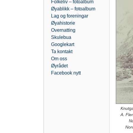
Folkeliv – fotoalbum
Øyablikk – fotoalbum
Lag og foreningar
Øyahistorie
Overnatting
Skulebua
Googlekart
Ta kontakt
Om oss
Øyrådet
Facebook nytt
Knutga
A. Fle
No
Nord