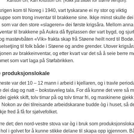
Karlson Uri, Karl Knutson Uri. (Klikk på bildet for større versjon).
 krigen kom til Noreg i 1940, vart tyskarane ei ny stor og viktig
ppe som trong inventar til brakkene sine. Ikkje minst skulle dei
 som var den store «slageren» dei første krigsåra. Mellom anna 
nventar til brakkene på Aukra då flyplassen der vart bygd, og sju
g mastøvbåten «Vik» frakta skap frå Støene heilt nord til Bodø.
elsetjing til folk både i Støene og andre grender. Utover krigså
onen av brakkeinventar, og etter kvart var det så å seie berre mø
met som vart laga på Støfabrikken.
 produksjonslokale
este var det 10 – 12 mann i arbeid i kjellaren, og i travle period
 dei dag og natt – bokstaveleg tala. For då kunne det vere så m
 dei gjekk skift, tolv timar på og tolv timar fri, og maskinene gjekk
 Nokon av dei tilreisande arbeidskarane budde òg i huset, så de
je fred å få for sjølvefolket.
rre det; den nord-vestre stova var òg i bruk som produksjonsloka
 hol i golvet for å kunne stikke delane til skapa opp igjennom. 