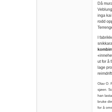
Då muran
Veblung
inga kai
rodd opp
Terrenge
I fabrik
snikkara
kombim
«innehe
ut for å 
lage pro
reimdrif
Olav O. 
sjøen. S
han lasta
bruke di
for å oms