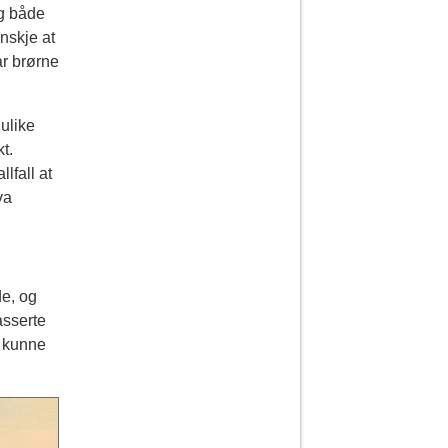
eg både
nskje at
ar brørne
 ulike
t.
llfall at
va
de, og
asserte
r kunne