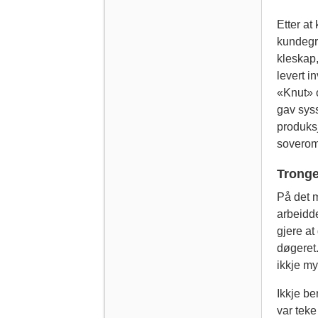
Etter at
kundegru
kleskap,
levert i
«Knut» o
gav syss
produksj
soverom
Tronge
På det m
arbeidde
gjere at
døgeret.
ikkje myk
Ikkje be
var teke