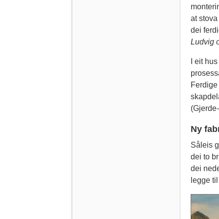
monterin
at stova
dei ferd
Ludvig 
I eit hu
prosessa
Ferdige 
skapdela
(Gjerde-
Ny fab
Såleis g
dei to b
dei nede
legge til