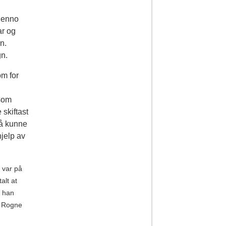
r enno
ar og
n.
gn.
om for
 som
 skiftast
r å kunne
hjelp av
e var på
alt at
k han
l Rogne